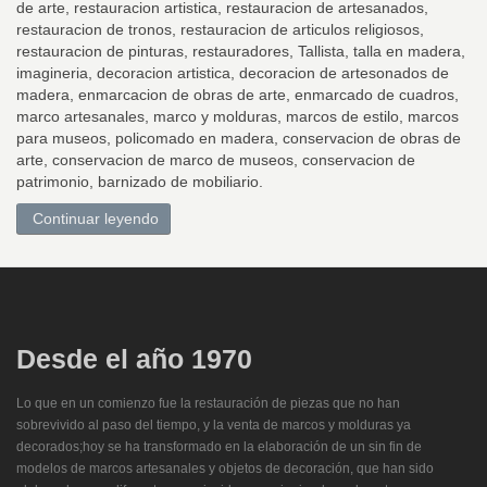
de arte, restauracion artistica, restauracion de artesanados,
restauracion de tronos, restauracion de articulos religiosos,
restauracion de pinturas, restauradores, Tallista, talla en madera,
imagineria, decoracion artistica, decoracion de artesonados de
madera, enmarcacion de obras de arte, enmarcado de cuadros,
marco artesanales, marco y molduras, marcos de estilo, marcos
para museos, policomado en madera, conservacion de obras de
arte, conservacion de marco de museos, conservacion de
patrimonio, barnizado de mobiliario.
Continuar leyendo
Desde
el año 1970
Lo que en un comienzo fue la restauración de piezas que no han
sobrevivido al paso del tiempo, y la venta de marcos y molduras ya
decorados;hoy se ha transformado en la elaboración de un sin fin de
modelos de marcos artesanales y objetos de decoración, que han sido